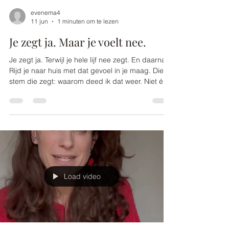
evenema4
11 jun
1 minuten om te lezen
Je zegt ja. Maar je voelt nee.
Je zegt ja. Terwijl je hele lijf nee zegt. En daarna?
Rijd je naar huis met dat gevoel in je maag. Die
stem die zegt: waarom deed ik dat weer. Niet één
keer. Steeds weer. En het rare is, je weet het op
het moment zelf ook al. Je voelt het. Maar je zegt
het niet. Omdat ja veiliger voelt. Omdat nee
zeggen betekent: teleurstellen. Conflict. Afwijzing.
Dus kies je voor de ander. Weer. Maar weet je wat
er dan gebeurt? Je raakt jezelf een beetje kwijt.
Elke keer een beetje m
Load video