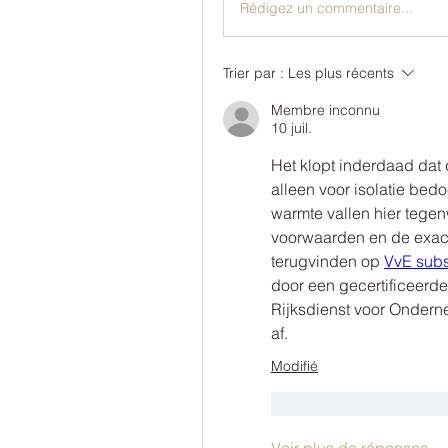
Rédigez un commentaire...
Trier par :
Les plus récents
Membre inconnu
10 juil.
Het klopt inderdaad dat d
alleen voor isolatie bedo
warmte vallen hier tegen
voorwaarden en de exact
terugvinden op 
VvE subs
door een gecertificeerde 
Rijksdienst voor Ondern
af.
Modifié
J'aime
Répondr