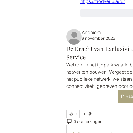
https://triodveri.ua/rur
J'aime
Répondr
Anoniem
6 november 2025
De Kracht van Exclusivit
Service
Welkom in het tijdperk waarin b
netwerken bouwen. Vergeet de
het publieke netwerk; we staan 
connectiviteit, gedreven door d
Priva
0
0 opmerkingen