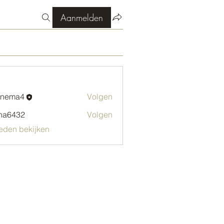
Aanmelden
enema4
Volgen
a4
ha6432
Volgen
32
 leden bekijken