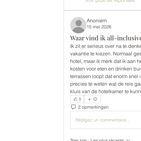
Voir plus de réponses
Anoniem
15 mei 2026
Waar vind ik all-inclusi
Ik zit er serieus over na te denk
vakantie te kiezen. Normaal gesp
hotel, maar ik merk dat ik aan he
kosten voor eten en drinken bui
terrassen loopt dat enorm snel i
precies te weten wat de reis g
kluis van de hotelkamer te kunn
0
2 opmerkingen
Rédigez un commentaire...
Trier par :
Les plus récents