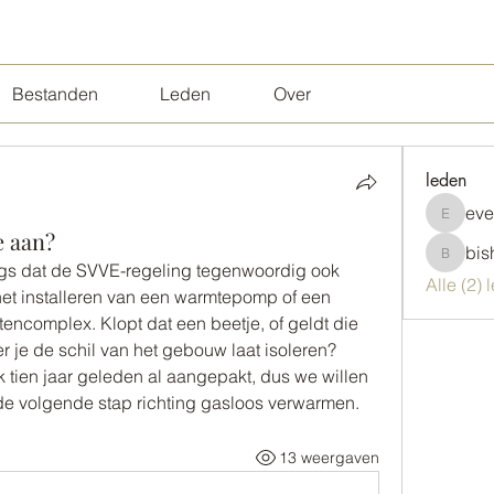
Bestanden
Leden
Over
leden
ev
evenem
​​aan?
bis
bisha64
ngs dat de SVVE-regeling tegenwoordig ook 
Alle (2)
het installeren van een warmtepomp of een 
ncomplex. Klopt dat een beetje, of geldt die 
je de schil van het gebouw laat isoleren? 
 tien jaar geleden al aangepakt, dus we willen 
 de volgende stap richting gasloos verwarmen.
13 weergaven