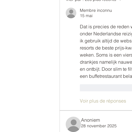
Membre inconnu
15 mai
Dat is precies de reden w
onder Nederlandse reizig
ik gebruik altijd de websi
resorts de beste prijs-k
weken. Soms is een vierst
drankjes namelijk nauwel
en ontbijt. Door slim te f
een buffetrestaurant bel
J'aime
Répondr
Voir plus de réponses
Anoniem
28 november 2025