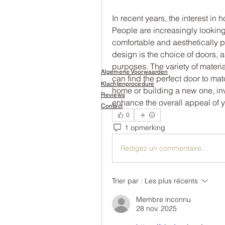
In recent years, the interest in
People are increasingly looking
comfortable and aesthetically p
design is the choice of doors, a
purposes. The variety of materi
Algemene Voorwaarden
can find the perfect door to mat
Klachtenprocedure
home or building a new one, inv
Reviews
enhance the overall appeal of y
Contact
0
1 opmerking
Rédigez un commentaire...
Trier par :
Les plus récents
Membre inconnu
28 nov. 2025