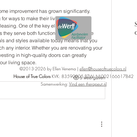
 home improvement has grown significantly. 
 for ways to make their living spaces more 
leasing. One of the key elements in home 
s they serve both functional and decorative 
als and styles available today means that you 
ch any interior. Whether you are renovating your 
esting in high-quality doors can greatly 
our living space.
©2013-2026 by Ellen Venema |
ellen@houseoftruecolors.nl
House of True Colors
KVK: 83590005
BTW: NL002166617B42
5 weergaven
Samenwerking:
Vind een therapeut.nl