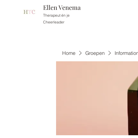
Ellen Venema
Therapeut én je
Cheerleader
Home
Groepen
Informati