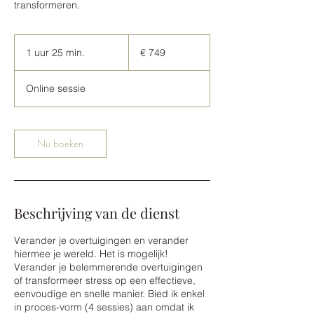
transformeren.
749
euro
1 uur 25 min.
1
€ 749
u
u
Online sessie
2
5
m
i
Nu boeken
n
.
Beschrijving van de dienst
Verander je overtuigingen en verander
hiermee je wereld. Het is mogelijk!
Verander je belemmerende overtuigingen
of transformeer stress op een effectieve,
eenvoudige en snelle manier. Bied ik enkel
in proces-vorm (4 sessies) aan omdat ik