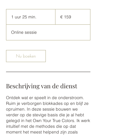
159
euro
1 uur 25 min.
1
€ 159
u
u
Online sessie
2
5
m
i
Nu boeken
n
.
Beschrijving van de dienst
Ontdek wat er speelt in de onderstroom.
Ruim je verborgen blokkades op en blijf ze
opruimen. In deze sessie bouwen we
verder op de stevige basis die je al hebt
gelegd in het Own Your True Colors. Ik werk
intuïtief met de methodes die op dat
moment het meest helpend zijn zoals