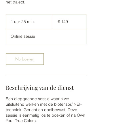
het traject.
149
euro
1 uur 25 min.
1
€ 149
u
u
Online sessie
2
5
m
i
Nu boeken
n
.
Beschrijving van de dienst
Een diepgaande sessie waarin we
uitsluitend werken met de biotensor/ NEI-
techniek. Gericht en doelbewust. Deze
sessie is eenmalig los te boeken of ná Own
Your True Colors.